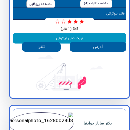
مشاهده نظرات (4)
مشاهده پروفایل
وگرافی
3/5
(1 نظر)
نوبت دهی اینترنتی
آدرس
تلفن
دکتر ساناز جوادنیا