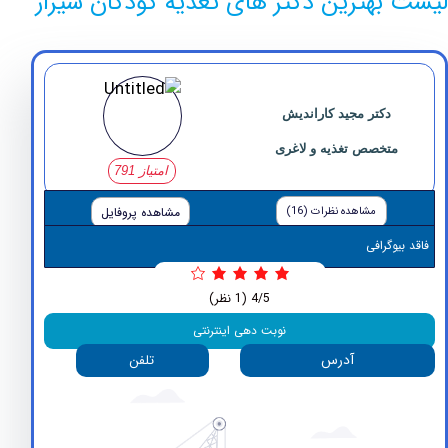
بهترین دکتر های تغذیه کودکان شیراز
دکتر مجید کاراندیش
متخصص تغذیه و لاغری
امتیاز 791
مشاهده نظرات (16)
مشاهده پروفایل
وگرافی
4/5
(1 نظر)
نوبت دهی اینترنتی
آدرس
تلفن