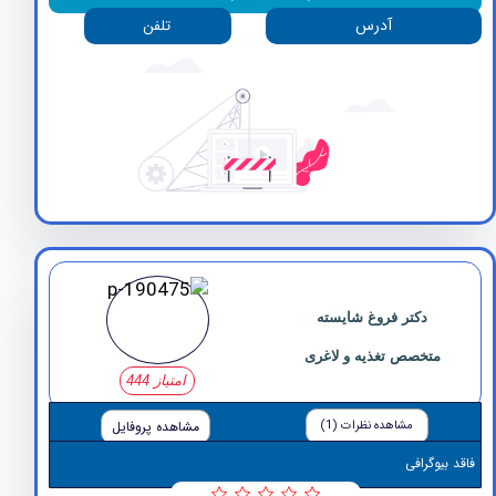
آدرس
تلفن
دکتر فروغ شایسته
متخصص تغذیه و لاغری
امتیاز 444
مشاهده نظرات (1)
مشاهده پروفایل
وگرافی