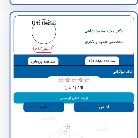
کتر مجید محمد شاهی
متخصص تغذیه و لاغری
امتیاز 212
مشاهده نظرات (2)
مشاهده پروفایل
وگرافی
0/5
(0 نظر)
نوبت دهی اینترنتی
آدرس
تلفن