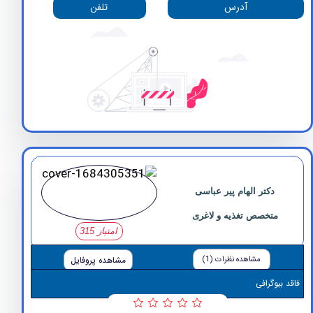
آدرس
تلفن
دکتر الهام پیر عباسی
متخصص تغذیه و لاغری
امتیاز 315
مشاهده نظرات (1)
مشاهده پروفایل
وگرافی