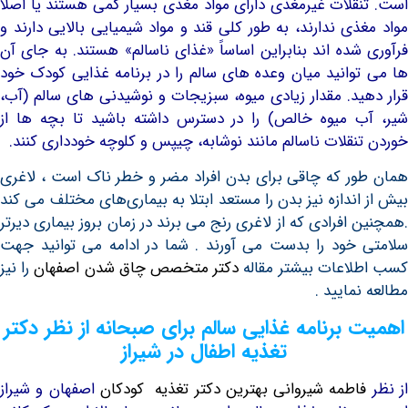
قلات غیرمغذی دارای مواد مغذی بسیار کمی هستند یا اصلاً
ذی ندارند، به طور کلی قند و مواد شیمیایی بالایی دارند و
شده اند بنابراین اساساً «غذای ناسالم» هستند. به جای آن
وانید میان وعده های سالم را در برنامه غذایی کودک خود
ید. مقدار زیادی میوه، سبزیجات و نوشیدنی های سالم (آب،
 میوه خالص) را در دسترس داشته باشید تا بچه ها از
نقلات ناسالم مانند نوشابه، چیپس و کلوچه خودداری کنند.
ر که چاقی برای بدن افراد مضر و خطر ناک است ، لاغری
ندازه نیز بدن را مستعد ابتلا به بیماری‌های مختلف می کند
افرادی که از لاغری رنج می برند در زمان بروز بیماری دیرتر
خود را بدست می آورند . شما در ادامه می توانید جهت
اعات بیشتر مقاله
دکتر متخصص چاق شدن اصفهان
را نیز
نمایید .
 برنامه غذایی سالم برای صبحانه از نظر دکتر
تغذیه اطفال در شیراز
اطمه شیروانی بهترین دکتر تغذیه کودکان
اصفهان و شیراز