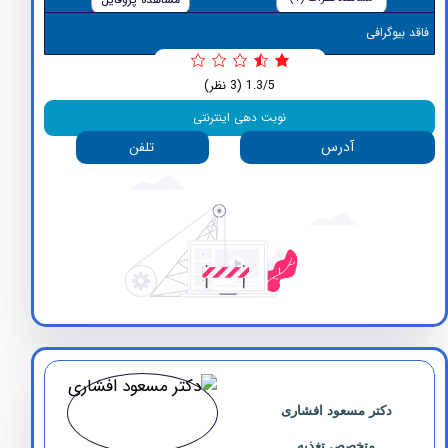
وگرافی
1.3/5
(3 نظر)
نوبت دهی اینترنتی
آدرس
تلفن
دکتر مسعود افشاری
متخصص تغذیه