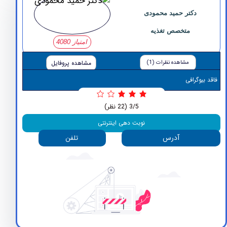
دکتر حمید محمودی
متخصص تغذیه
امتیاز 4080
مشاهده نظرات (1)
مشاهده پروفایل
وگرافی
3/5
(22 نظر)
نوبت دهی اینترنتی
آدرس
تلفن