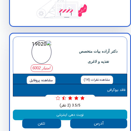
کتر آزاده بیات متخصص
تغذیه و لاغری
امتیاز 6002
مشاهده نظرات (14)
مشاهده پروفایل
وگرافی
3.5/5
(2 نظر)
نوبت دهی اینترنتی
آدرس
تلفن