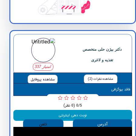
کتر بیژن حلی متخصص
تغذیه و لاغری
امتیاز 337
مشاهده نظرات (2)
مشاهده پروفایل
وگرافی
0/5
(0 نظر)
نوبت دهی اینترنتی
آدرس
تلفن