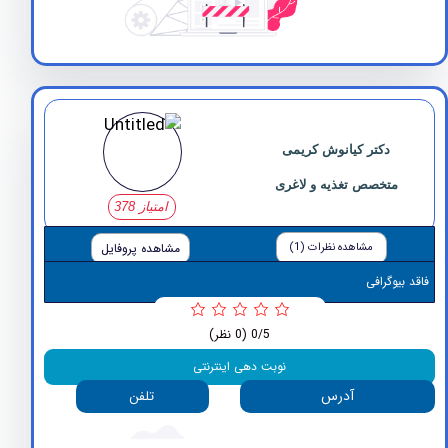
دکتر کیانوش کریمی
متخصص تغذیه و لاغری
امتیاز 378
مشاهده نظرات (1)
مشاهده پروفایل
وگرافی
0/5
(0 نظر)
نوبت دهی اینترنتی
آدرس
تلفن