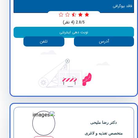
وگرافی
2.8/5
(4 نظر)
نوبت دهی اینترنتی
آدرس
تلفن
دکتر رضا ملیحی
متخصص تغذیه و لاغری