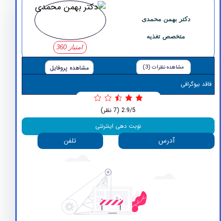
دکتر بهمن محمدی
متخصص تغذیه
امتیاز 360
مشاهده نظرات (3)
مشاهده پروفایل
وگرافی
2.9/5
(7 نظر)
نوبت دهی اینترنتی
آدرس
تلفن