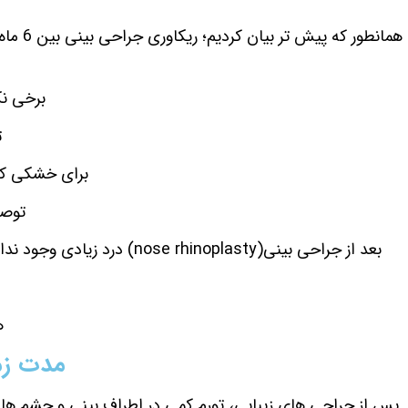
برخی نکا
تا 6ال
برای خشکی که
توصی
بعد از جراحی بینی(
nose rhinoplasty
) درد زیادی وجود ندا
ه
مدت زم
پس از جراحی های زیبایی، تورم کمی در اطراف بینی و چشم ها ای