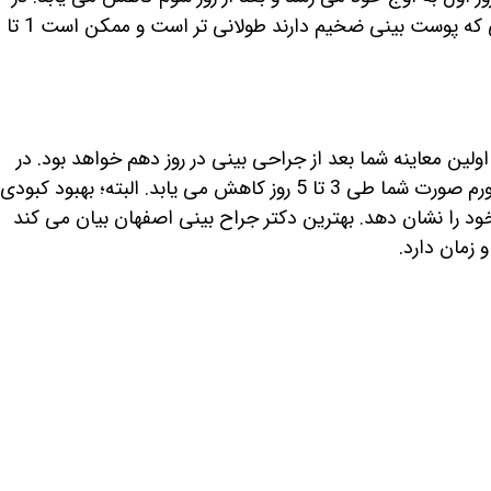
حالی که 6 تا 12 ماه طول می کشد تا ورم بینی به طور کامل کاهش یابد و بینی شکل نهایی خود را نشان دهد، این دوره در افرادی که پوست بینی ضخیم دارند طولانی تر است و ممکن است 1 تا
لین معاینه شما بعد از جراحی بینی در روز دهم خواهد بود. در
طی این مدت، ممکن است به دلیل تورم به ظاهر خود عادت نکنید و حتی آن را دوست نداشته باشید. اما باید بگوییم که؛ بیشتر تورم صورت شما طی 3 تا 5 روز کاهش می یابد. البته؛ بهبود کبودی
خود را نشان دهد. بهترین دکتر جراح بینی اصفهان بیان می کند
 زمان دارد.