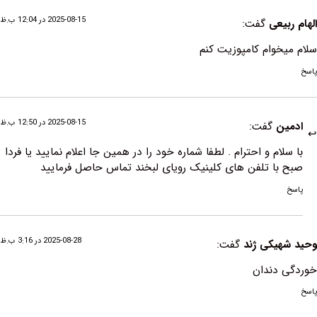
2025-08-15 در 12:04 ب.ظ
عی
گفت:
وام کامپوزیت کنم
2025-08-15 در 12:50 ب.ظ
ن
گفت:
ام و احترام . لطفا شماره خود را در همین جا اعلام نمایید یا فردا
ا تلفن های کلینیک رویای لبخند تماس حاصل فرمایید
2025-08-28 در 3:16 ب.ظ
یکی ژند
گفت:
دندان