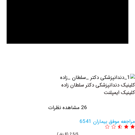
دندانپزشکی دکتر ‏سلطان ‏زاده
ایمپلنت
26 مشاهده نظرات
فق بیماران 6541
2.5/5
(8 نظر)