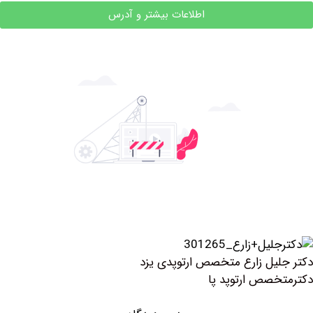
اطلاعات بیشتر و آدرس
یل زارع متخصص ارتوپدی یزد
صص ارتوپد پا