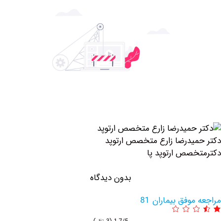
یدرضا زارع متخصص ارتوپد
صص ارتوپد پا
بدون دیدگاه
وفق بیماران 81