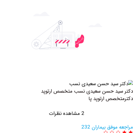
ید حسن سعیدی نسب متخصص ارتوپد
صص ارتوپد پا
2 مشاهده نظرات
وفق بیماران 232