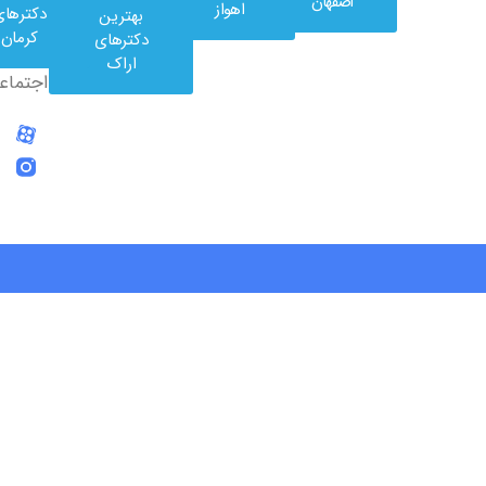
در
اصفهان
اهواز
دکترهای
بهترین
شبکه
کرمان
دکترهای
های
اراک
اجتماعی