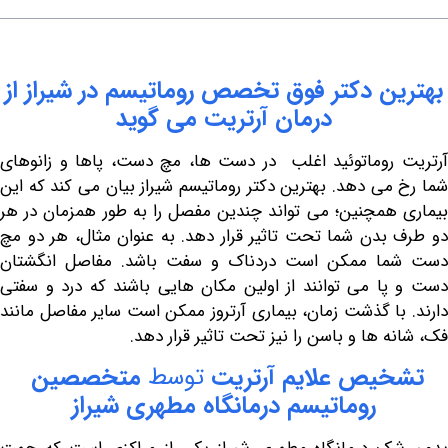
ن دکتر
فوق
تخصص
روماتیسم
در
شیراز
از
درمان
آرتریت
می
گوید
روماتوئید اغلب در دست ها، مچ دست، پاها و زانوهای
ی دهد. بهترین دکتر روماتیسم شیراز بیان می کند که این
همچنین؛ می تواند چندین مفصل را به طور همزمان در هر
بدن شما تحت تاثیر قرار دهد. به عنوان مثال، هر دو مچ
ا ممکن است دردناک و سفت باشد. مفاصل انگشتان
ا می توانند از اولین مکان هایی باشند که درد و سفتی
ا گذشت زمان،
بیماری آرتروز
ممکن است سایر مفاصل مانند
 ها و باسن را نیز تحت تاثیر قرار دهد.
خیص
علایم
آرتریت
توسط
متخصصین
روماتیسم
درمانگاه
مطهری
شیراز