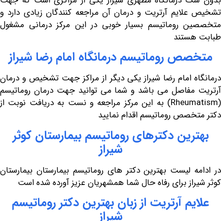
 درمانگاه مطهری شیراز یکی از مراکزی است که جهت
لایم آرتریت و درمان آن مراجعه کنندگان زیادی دارد و
 روماتیسم بسیار خوبی در این مرکز درمانی مشغول
ستند
خصص
روماتیسم
درمانگاه
امام
رضا
شیراز
 امام رضا شیراز یکی دیگر از مراکز جهت تشخیص و درمان
مفاصل می باشد و شما می توانید جهت درمان روماتیسم
Rheum
) به این مرکز مراجعه و نست به دریافت نوبت از
خصص روماتیسم اقدام نمایید
رین
دکترهای
روماتیسم
بیمارستان
کوثر
شیراز
ه لیست بهترین دکتر های روماتیسم بیمارستان بیمارستان
از برای رفاه حال شما همشهریان عزیز آورده شده است
م
آرتریت
از
زبان
بهترین
دکتر
روماتیسم
شیراز