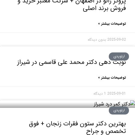
تز زانو در اصفهان + شرکت معتبر خرید و
وش برند اصلی
حات بیشتر »
2025-0
بدون دیدگاه
وپدی
ت دهی دکتر محمد علی قاسمی در شیراز
حات بیشتر »
2025-0
1 دیدگاه
وپدی
رین دکتر ستون فقرات زنجان + فوق
صص و جراح