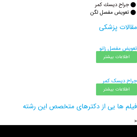
ح ديسك كمر
یض مفصل لگن
ت پزشکی
فصل زانو
عات بیشتر
یسک کمر
عات بیشتر
ها یی از دکترهای متخصص این رشته