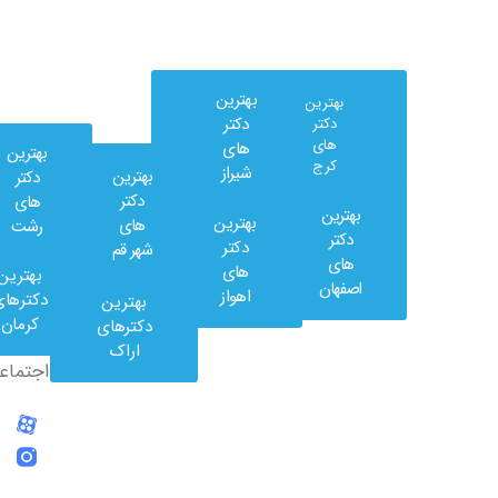
بهترین
بهترین
دکتر
دکتر
های
های
بهترین
کرج
شیراز
بهترین
دکتر
دکتر
های
بهترین
بهترین
های
رشت
وب
دکتر
دکتر
شهر قم
کلینیک
های
های
بهترین
در
اصفهان
اهواز
دکترهای
بهترین
شبکه
کرمان
دکترهای
های
اراک
اجتماعی