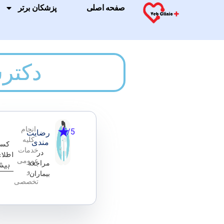
صفحه اصلی
پزشکان برتر
دکترش
انجام
5/5
رضایت
کلیه
مندی
کس
خدمات
در
اطلا
عمومی
مراجعه
بیش
و
بیماران
تخصصی