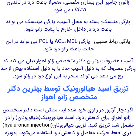
ی جامپر: این بیماری مفصلی، معمولاً باعث درد در تاندون
کشکک می شود .
ی منیسک: بسته به محل آسیب، پارگی مینیسک می تواند
باعث درد در داخل، خارج یا پشت زانو شود.
 رباط صلیبی
: پارگی ACL، MCL یا PCL می تواند در این
حالت باعث زانو درد شود.
ضروف: بهترین دکتر متخصص زانو اهواز بیان می کند که
ضروف که به دلیل آسیب حاد یا به دلیل استفاده بیش از حد
 می دهد می تواند منجر به این نوع درد در زانو شود.
یق اسید هیالورونیک توسط بهترین دکتر
متخصص زانو اهواز
ار آرتروز در زانوی خود شده اید، ممکن است دکتر متخصص
اهواز، برای کاهش درد، اسید هیالورونیک(هیالورونان) را در
ما تزریق کنید. تزریق هیالورونان(
hyaluronan injection
)
حفظ حرکت مفاصل و کاهش درد استفاده می‌شود، به‌ویژه