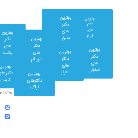
بهترین
بهترین
دکتر
دکتر
های
های
بهترین
کرج
شیراز
بهترین
دکتر
دکتر
های
بهترین
بهترین
های
رشت
وب
دکتر
دکتر
شهر قم
کلینیک
های
های
بهترین
در
اصفهان
اهواز
دکترهای
بهترین
شبکه
کرمان
دکترهای
های
اراک
اجتماعی