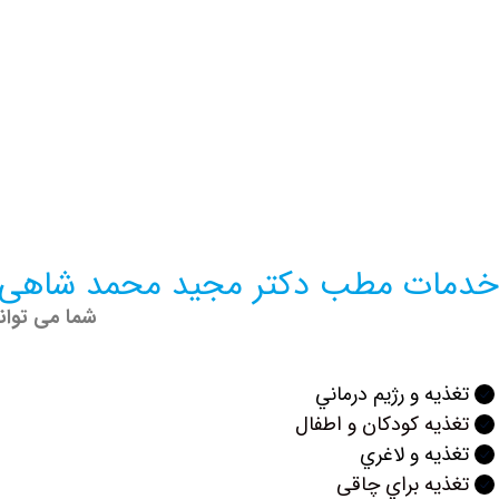
خدمات مطب دکتر مجید محمد شاهی
شما می توان
تغذيه و رژيم درماني
تغذيه كودكان و اطفال
تغذيه و لاغري
تغذيه براي چاقی