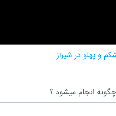
م و پهلو در شیراز
چگونه انجام میشود ؟