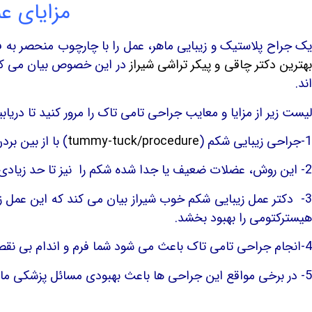
مزایای ع
یک جراح پلاستیک و زیبایی ماهر، عمل را با چارچوب منحصر به ف
هترین دکتر چاقی و پیکر تراشی شیراز
در این خصوص بیان می کند ک
اند.
لیست زیر از مزایا و معایب جراحی تامی تاک را مرور کنید تا دریا
1-جراحی زیبایی شکم (
tummy-tuck/procedure
) با از بین ب
2- این روش، عضلات ضعیف یا جدا شده شکم را نیز تا حد زیادی کاهش می دهد. با انجام این کار، جراح شما می تواند شکم بیرون زده را نیز اصلاح کند.
3- دکتر عمل زیبایی شکم خوب شیراز بیان می کند که این عم
هیسترکتومی را بهبود بخشد.
4-انجام جراحی تامی تاک باعث می شود شما فرم و اندام بی نقصی داشته باشید. از این رو اعتماد به نفس شما افزایش پیدا می کند.
5- در برخی مواقع این جراحی ها باعث بهبودی مسائل پزشکی مانند بی اختیاری ادرار و کمردرد نیز می شوند.