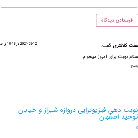
2024-05-12 در 10:19 ق.ظ
نتری
گفت:
ت برای امروز میخوام
هی فیزیوتراپی دروازه شیراز و خیابان
 اصفهان