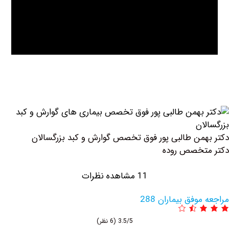
 طالبی پور فوق تخصص گوارش و کبد بزرگسالان
صص روده
11 مشاهده نظرات
 بیماران 288
3.5/5
(6 نظر)