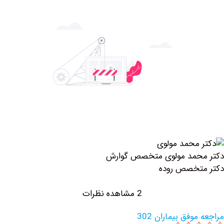
د مولوی متخصص گوارش
صص روده
2 مشاهده نظرات
 بیماران 302