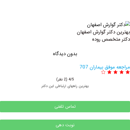
تر گوارش اصفهان
صص روده
بدون دیدگاه
 بیماران 707
4/5
(2 نظر)
بهترین راههای ارتباطی این دکتر
تماس تلفنی
نوبت دهی