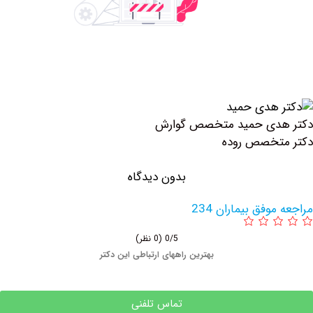
 حمید متخصص گوارش
صص روده
بدون دیدگاه
 بیماران 234
0/5
(0 نظر)
بهترین راههای ارتباطی این دکتر
تماس تلفنی