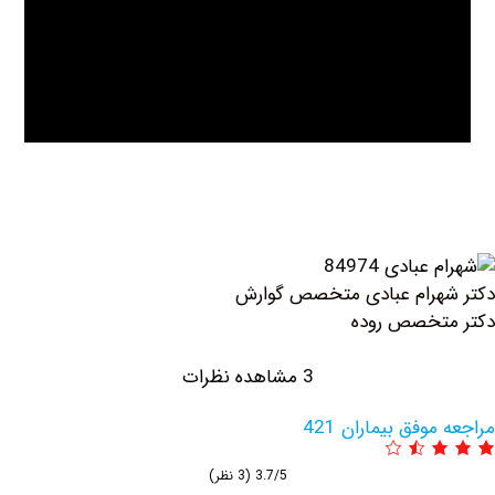
ام عبادی متخصص گوارش
صص روده
3 مشاهده نظرات
 بیماران 421
3.7/5
(3 نظر)