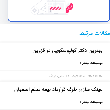
ت مرتبط
رین دکتر کولپوسکوپی در قزوين
حات بیشتر »
2026-0
بدون دیدگاه
ک سازی طرف قرارداد بیمه معلم اصفهان
حات بیشتر »