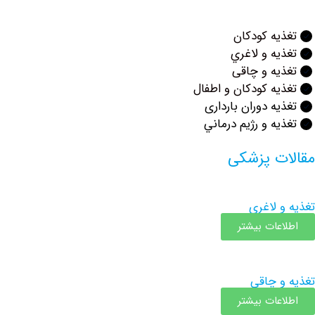
ه کودکان
ه و لاغري
ه و چاقی
ه كودكان و اطفال
ه دوران بارداری
ه و رژيم درماني
ت پزشکی
 لاغری
عات بیشتر
 چاقی
عات بیشتر