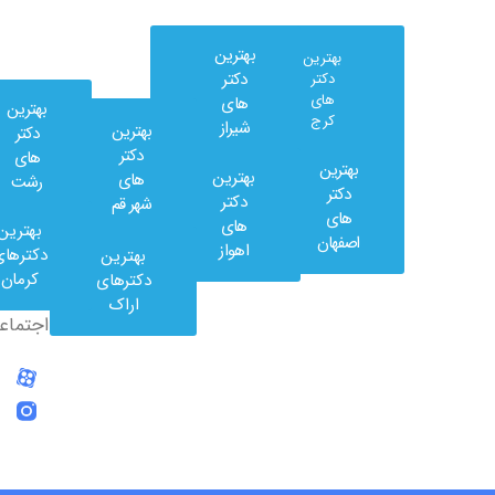
بهترین
بهترین
دکتر
دکتر
های
های
بهترین
کرج
شیراز
بهترین
دکتر
دکتر
های
بهترین
بهترین
های
رشت
وب
دکتر
دکتر
شهر قم
کلینیک
های
های
بهترین
در
اصفهان
اهواز
دکترهای
بهترین
شبکه
کرمان
دکترهای
های
اراک
اجتماعی