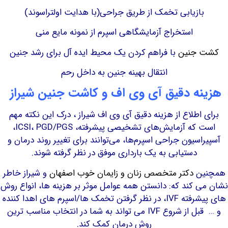
ازیابی تخمک از طریق جراحی(با هدایت اولتراسوند)
استخراج آزمایشگاهی اسپرم از نمونه مایع منی
جنین
با فراهم کردن یک محیط ایده آل برای رشد جنین
انتقال بهینه جنین به داخل رحم
ه دقیق
آی وی اف
و کاشت جنین شیراز
اطلاع از هزینه دقیق آی وی اف شیراز ، درک این نکته مهم
است که آزمایش‌های تشخیصی پیشرفته، ICSI، PGD/PGS،
سیون جراحی اسپرم‌ها، می‌توانند برای تغییر روند درمان و
دستیابی به یک بارداری موفق در نظر گرفته شوند.
ن
دکتر متخصص زنان و زایمان خوب اصفهان
و شیراز خاطر
 کند که: دانستن همه عوامل موثر بر هزینه ها، انواع روش
های پیشرفته IVF، در نظر گرفتن تخمک ها/اسپرم های اهدا کننده
و … قبل از شروع IVF می تواند به شما در انتخاب مناسب ترین
روش درمان کمک کند.