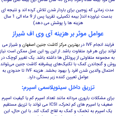
نی که زوجین برای باردار شدن تلاش کرده اند و نتیجه ای
بدست نیاورده اند( بیمه تکمیلی، تقریبا پس از 9 ماه الی 1 سال
هزینه ها را پوشش می دهد)
وامل موثر بر هزینه آی وی اف شیراز
ام IVF در
بهترین مرکز کاشت جنین اصفهان
و شیراز می
ای هر فرد متفاوت باشد. از این رو؛ این عمل ممکن است نیاز
عه متفاوتی از پروتکل ها داشته باشد. یک تغییر کوچک در
نجاندن کمک با تکنیک‌های پیشرفته کاشت جنین می‌تواند
احتمال والدین شدن افرد را بهبود بخشد. هزینه IVF تا حدودی به
عوامل تعیین کننده زیر بستگی دارد.
تزریق داخل سیتوپلاسمی اسپرم:
کلات باروری مردانه مانند تعداد اسپرم کم یا کیفیت اسپرم
ضعیف یا اسپرم های کم تحرک، ICSI می تواند با تزریق مستقیم
پرم به تخمک و کمک به لقاح کمک کند. با این حال، این