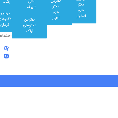
بهترین
های
رشت
وب
دکتر
دکتر
شهر قم
کلینیک
های
های
بهترین
در
اصفهان
اهواز
دکترهای
بهترین
شبکه
کرمان
دکترهای
های
اراک
اجتماعی