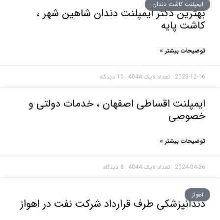
پلنت کاشت دندان
رین دکتر ایمپلنت دندان شاهین شهر ،
شت پایه
حات بیشتر »
2023-1
10 دیدگاه
پلنت اقساطی اصفهان ، خدمات دولتی و
وصی
حات بیشتر »
2024-0
8 دیدگاه
ز
انپزشکی طرف قرارداد شرکت نفت در اهواز