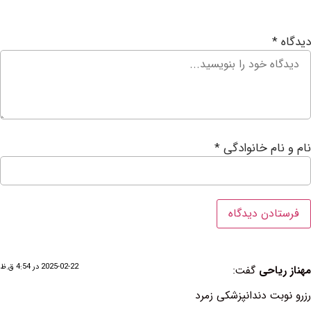
ام خانوادگی
*
2025-02-22 در 4:54 ق.ظ
احی
گفت:
ت دندانپزشکی زمرد