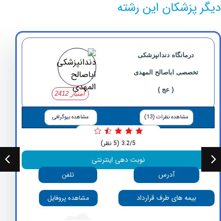
پزشکان این رشته
درمانگاه دندانپزشکی
خصصی ‏اباصالح ‏المهدی
( عج )
امتیاز 2412
مشاهده نظرات (13)
مشاهده بیوگرافی
3.2/5
(5 نظر)
نوبت دهی اینترنتی
آدرس
تلفن
بیمه های طرف قرارداد
مشاهده پروفایل