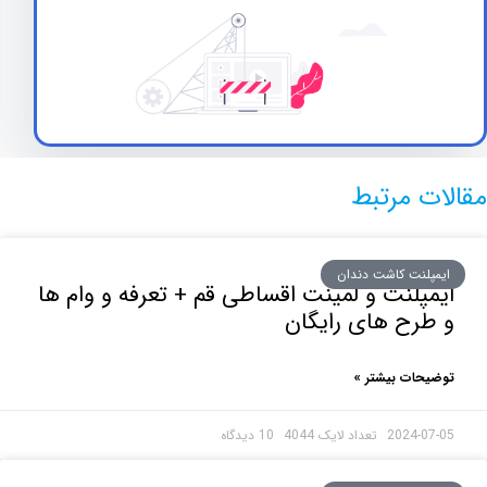
ت مرتبط
پلنت کاشت دندان
پلنت و لمینت اقساطی قم + تعرفه و وام ها
رح های رایگان
حات بیشتر »
2024-0
10 دیدگاه