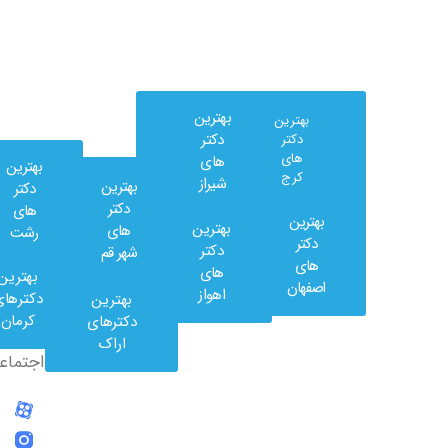
بهترین
بهترین
دکتر
دکتر
های
های
بهترین
کرج
شیراز
بهترین
دکتر
دکتر
های
بهترین
بهترین
های
رشت
وب
دکتر
دکتر
شهر قم
کلینیک
های
های
بهترین
در
اصفهان
اهواز
دکترهای
بهترین
شبکه
کرمان
دکترهای
های
اراک
اجتماعی