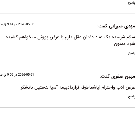
2026-05-30 در 9:14 ق.ظ
رزایی
گفت:
منده یک عدد دندان عقل دارم با عرض پوزش میخواهم کشیده
ون
2026-05-31 در 9:05 ق.ظ
فری
گفت:
واحترام.ایاشماطرف قراردادبیمه آسیا هستین باتشکر