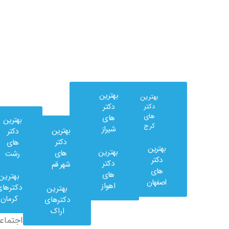
بهترین
بهترین
دکتر
دکتر
های
های
بهترین
کرج
شیراز
بهترین
دکتر
دکتر
های
بهترین
بهترین
های
رشت
وب
دکتر
دکتر
شهر قم
کلینیک
های
های
بهترین
در
اصفهان
اهواز
دکترهای
بهترین
شبکه
کرمان
دکترهای
های
اراک
اجتماعی