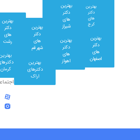
بهترین
بهترین
دکتر
دکتر
های
های
بهترین
کرج
شیراز
بهترین
دکتر
دکتر
های
بهترین
بهترین
های
رشت
وب
دکتر
دکتر
شهر قم
کلینیک
های
های
بهترین
در
اصفهان
اهواز
دکترهای
بهترین
شبکه
کرمان
دکترهای
های
اراک
اجتماعی