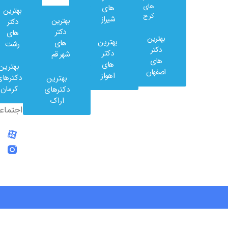
های
های
بهترین
کرج
شیراز
بهترین
دکتر
دکتر
های
بهترین
بهترین
های
رشت
وب
دکتر
دکتر
شهر قم
کلینیک
های
های
بهترین
در
اصفهان
اهواز
دکترهای
بهترین
شبکه
کرمان
دکترهای
های
اراک
اجتماعی