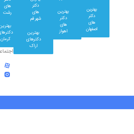
دکتر
های
بهترین
بهترین
های
رشت
وب
دکتر
دکتر
شهر قم
کلینیک
های
های
بهترین
در
اصفهان
اهواز
دکترهای
بهترین
شبکه
کرمان
دکترهای
های
اراک
اجتماعی