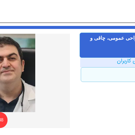
احی عمومی، چاقی و
 کاربران
38