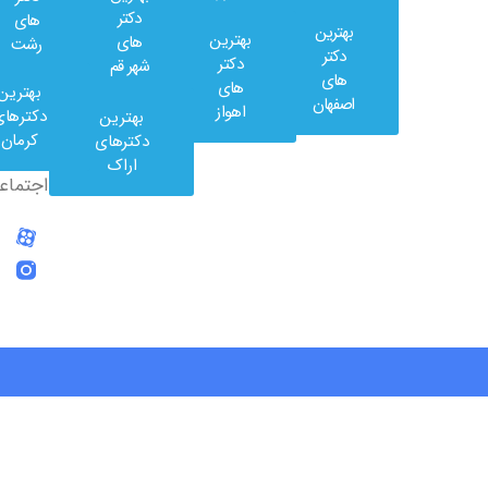
دکتر
های
بهترین
بهترین
های
رشت
وب
دکتر
دکتر
شهر قم
کلینیک
های
های
بهترین
در
اصفهان
اهواز
دکترهای
بهترین
شبکه
کرمان
دکترهای
های
اراک
اجتماعی