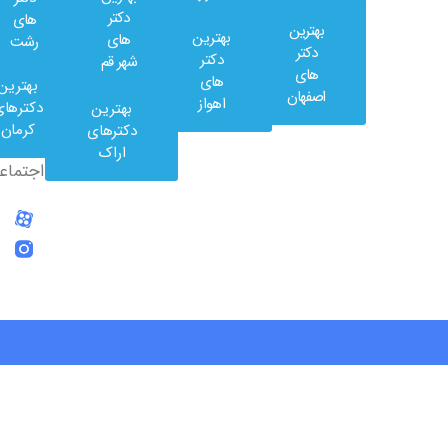
دکتر
های
بهترین
بهترین
های
رشت
وب
دکتر
دکتر
شهر قم
کلینیک
های
های
بهترین
در
اصفهان
اهواز
دکترهای
بهترین
شبکه
کرمان
دکترهای
های
اراک
اجتماعی