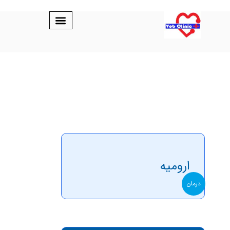
ارومیه
درمان