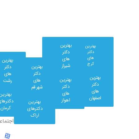
بهترین
بهترین
دکتر
دکتر
های
های
بهترین
کرج
شیراز
بهترین
دکتر
دکتر
های
بهترین
بهترین
های
رشت
وب
دکتر
دکتر
شهر قم
کلینیک
های
های
بهترین
در
اصفهان
اهواز
دکترهای
بهترین
شبکه
کرمان
دکترهای
های
اراک
اجتماعی