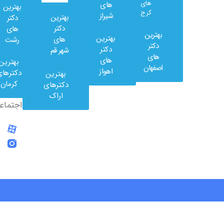
های
های
بهترین
کرج
شیراز
بهترین
دکتر
دکتر
های
بهترین
بهترین
های
رشت
وب
دکتر
دکتر
شهر قم
کلینیک
های
های
بهترین
در
اصفهان
اهواز
دکترهای
بهترین
شبکه
کرمان
دکترهای
های
اراک
اجتماعی