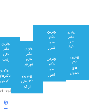
بهترین
بهترین
دکتر
دکتر
های
های
بهترین
کرج
شیراز
بهترین
دکتر
دکتر
های
بهترین
بهترین
های
رشت
وب
دکتر
دکتر
شهر قم
کلینیک
های
های
بهترین
در
اصفهان
اهواز
دکترهای
بهترین
شبکه
کرمان
دکترهای
های
اراک
اجتماعی