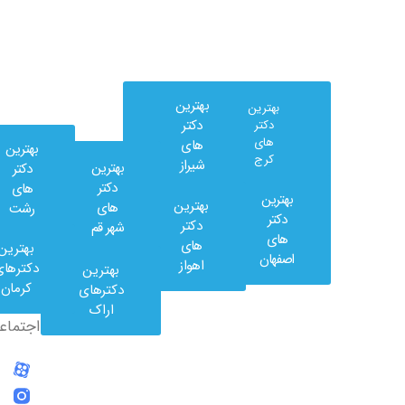
بهترین
بهترین
دکتر
دکتر
های
های
بهترین
کرج
شیراز
بهترین
دکتر
دکتر
های
بهترین
بهترین
های
رشت
وب
دکتر
دکتر
شهر قم
کلینیک
های
های
بهترین
در
اصفهان
اهواز
دکترهای
بهترین
شبکه
کرمان
دکترهای
های
اراک
اجتماعی