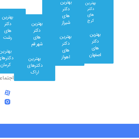
بهترین
بهترین
دکتر
دکتر
های
های
بهترین
کرج
شیراز
بهترین
دکتر
دکتر
های
بهترین
بهترین
های
رشت
وب
دکتر
دکتر
شهر قم
کلینیک
های
های
بهترین
در
اصفهان
اهواز
دکترهای
بهترین
شبکه
کرمان
دکترهای
های
اراک
اجتماعی