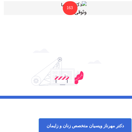
163
 ‏مهرناز ‏ویسیان متخصص زنان و زایمان