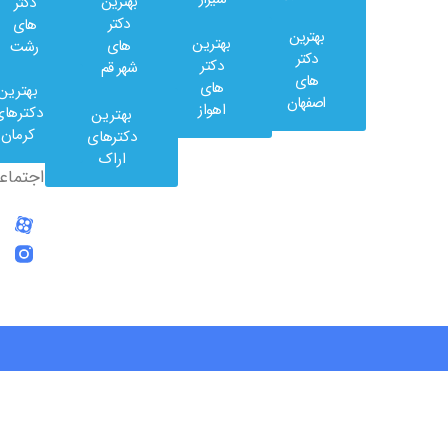
بهترین
دکتر
دکتر
های
بهترین
بهترین
های
رشت
وب
دکتر
دکتر
شهر قم
کلینیک
های
های
بهترین
در
اصفهان
اهواز
دکترهای
بهترین
شبکه
کرمان
دکترهای
های
اراک
اجتماعی