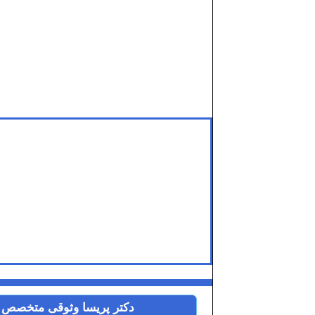
دکتر پریسا وثوقی متخصص ز