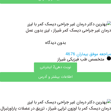
یر جراحی دیسک کمر شیراز ، لیزر بدون عمل
بدون دیدگاه
فق بیماران 4676
صص طب فیزیکی شیراز
نوبت دهی2 اینترنتی
اطلاعات بیشتر و آدرس
سک کمر با اوزون تراپی شیراز ، تزریق در عضلات پاراورتبرال