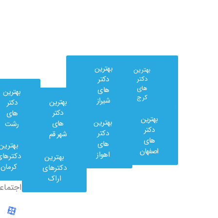
بهترین
بهترین
دکتر
دکتر
های
های
بهترین
کرج
شیراز
بهترین
دکتر
دکتر
های
بهترین
بهترین
های
رشت
وب
دکتر
دکتر
شهر قم
کلینیک
های
های
بهترین
در
اصفهان
اهواز
دکترهای
بهترین
شبکه
کرمان
دکترهای
های
اراک
اجتماعی