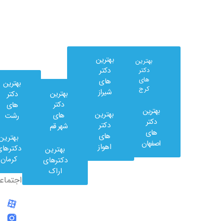
بهترین
بهترین
دکتر
دکتر
های
های
بهترین
کرج
شیراز
بهترین
دکتر
دکتر
های
بهترین
بهترین
های
رشت
وب
دکتر
دکتر
شهر قم
کلینیک
های
های
بهترین
در
اصفهان
اهواز
دکترهای
بهترین
شبکه
کرمان
دکترهای
های
اراک
اجتماعی