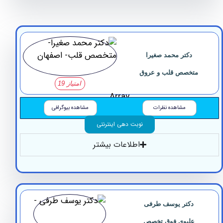
دکتر محمد صغیرا
تخصص قلب و عروق
امتیاز 19
Array
مشاهده نظرات
مشاهده بیوگرافی
نوبت دهی اینترنتی
اطلاعات بیشتر
دکتر ‏یوسف ‏طرفی
‏علیوی فوق تخصص