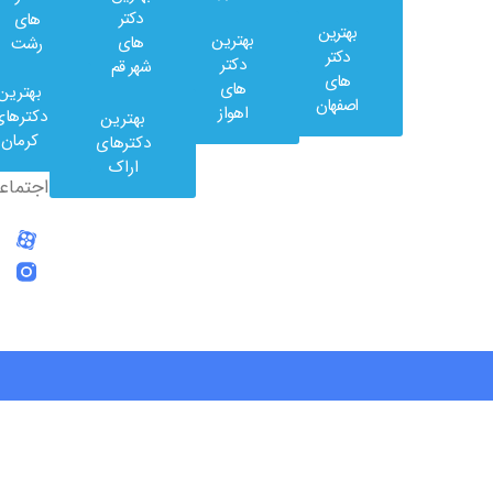
دکتر
های
بهترین
بهترین
های
رشت
وب
دکتر
دکتر
شهر قم
کلینیک
های
های
بهترین
در
اصفهان
اهواز
دکترهای
بهترین
شبکه
کرمان
دکترهای
های
اراک
اجتماعی