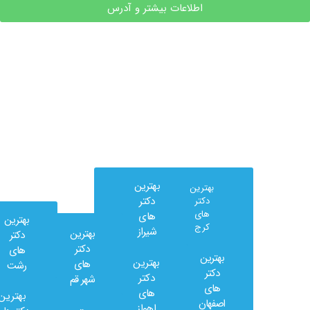
اطلاعات بیشتر و آدرس
بهترین
بهترین
دکتر
دکتر
های
های
بهترین
کرج
شیراز
بهترین
دکتر
دکتر
های
بهترین
بهترین
های
رشت
وب
دکتر
دکتر
شهر قم
کلینیک
های
های
بهترین
در
اصفهان
اهواز