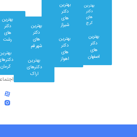
بهترین
بهترین
دکتر
دکتر
های
های
بهترین
کرج
شیراز
بهترین
دکتر
دکتر
های
بهترین
بهترین
های
رشت
وب
دکتر
دکتر
شهر قم
کلینیک
های
های
بهترین
در
اصفهان
اهواز
دکترهای
بهترین
شبکه
کرمان
دکترهای
های
اراک
اجتماعی