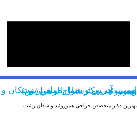
یمارستان الزهرا (س) رشت
 دکتر متخصص جراحی هموروئید و شقاق رشت