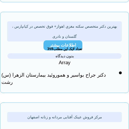
ترین دكتر متخصص سكته مغزي اهواز+ فوق تخصص در کیانپارس ،
گلستان و نادری
اطلاعات بیشتر
تعداد لایک این مطلب359
بدون دیدگاه
Array
دکتر جراح بواسیر و هموروئید بیمارستان الزهرا (س)
رشت
مرکز فروش عینک آفتابی مردانه و زنانه اصفهان