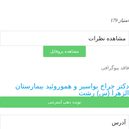
ده نظرات
مشاهده پروفایل
وگرافی
جراح بواسیر و هموروئید بیمارستان
را (س) رشت
نوبت دهی اینترنتی