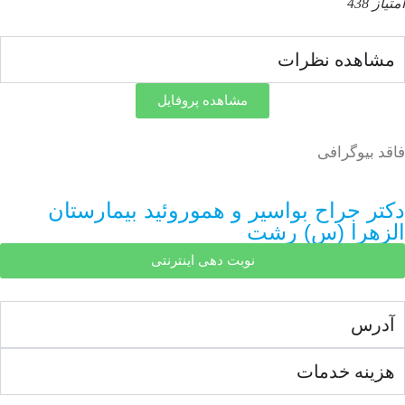
ده نظرات
مشاهده پروفایل
وگرافی
جراح بواسیر و هموروئید بیمارستان
را (س) رشت
نوبت دهی اینترنتی
ه خدمات