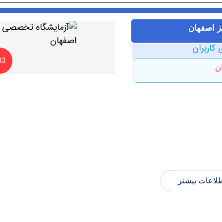
یز اصفهان
 کاربران
33
ن
لاعات بیشتر