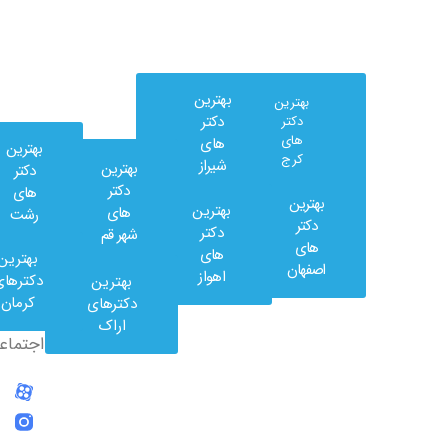
بهترین
بهترین
دکتر
دکتر
های
های
بهترین
کرج
شیراز
بهترین
دکتر
دکتر
های
بهترین
بهترین
های
رشت
وب
دکتر
دکتر
شهر قم
کلینیک
های
های
بهترین
در
اصفهان
اهواز
دکترهای
بهترین
شبکه
کرمان
دکترهای
های
اراک
اجتماعی