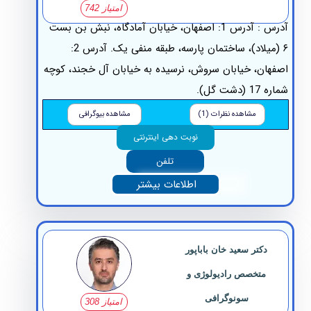
امتیاز 742
آدرس : آدرس 1: اصفهان، خیابان آمادگاه، نبش بن بست
۶ (میلاد)، ساختمان پارسه، طبقه منفی یک. آدرس 2:
هان، خیابان سروش، نرسیده به خیابان آل خجند، کوچه
 (دشت گل).
مشاهده نظرات (1)
مشاهده بیوگرافی
نوبت دهی اینترنتی
تلفن
اطلاعات بیشتر
دکتر سعید خان باباپور
متخصص رادیولوژی و
سونوگرافی
امتیاز 308