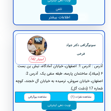
نوبت دهی اینترنتی
تلفن
اطلاعات بیشتر
سونوگرافی دکتر جواد
فرخی
امتیاز 742
آدرس : آدرس 1: اصفهان، خیابان آمادگاه، نبش بن بست
۶ (میلاد)، ساختمان پارسه، طبقه منفی یک. آدرس 2:
هان، خیابان سروش، نرسیده به خیابان آل خجند، کوچه
 (دشت گل).
مشاهده نظرات (1)
مشاهده بیوگرافی
نوبت دهی اینترنتی