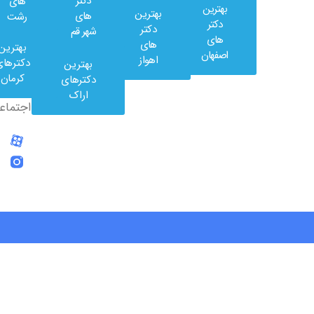
دکتر
های
بهترین
بهترین
های
رشت
وب
دکتر
دکتر
شهر قم
کلینیک
های
های
بهترین
در
اصفهان
اهواز
دکترهای
بهترین
شبکه
کرمان
دکترهای
های
اراک
اجتماعی