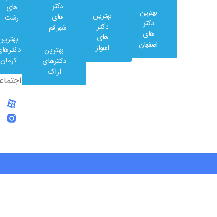
دکتر
های
بهترین
بهترین
های
رشت
وب
دکتر
دکتر
شهر قم
کلینیک
های
های
بهترین
در
اصفهان
اهواز
دکترهای
بهترین
شبکه
کرمان
دکترهای
های
اراک
اجتماعی