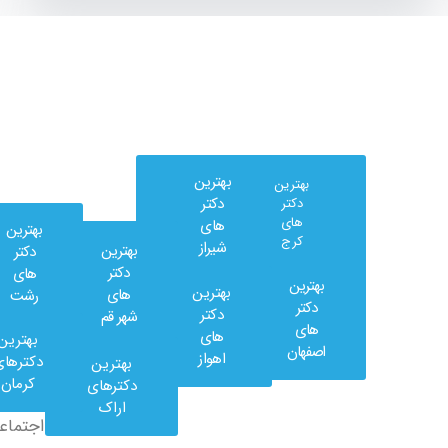
بهترین
بهترین
دکتر
دکتر
های
های
بهترین
کرج
شیراز
بهترین
دکتر
دکتر
های
بهترین
بهترین
های
رشت
وب
دکتر
دکتر
شهر قم
کلینیک
های
های
بهترین
در
اصفهان
اهواز
دکترهای
بهترین
شبکه
کرمان
دکترهای
های
اراک
اجتماعی