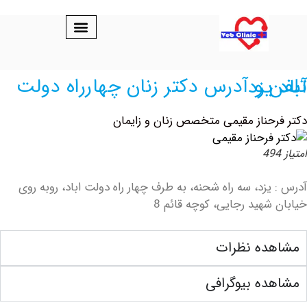
رراه دولت آباد یزد
حناز ‏مقیمی ‏متخصص زنان و زایمان
زد، سه راه شحنه، به طرف چهار راه دولت اباد، روبه روی
هید رجایی، کوچه قائم 8
ده نظرات
ه بیوگرافی