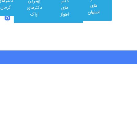
دکترهای
دکتر
بهترین
های
کرمان
های
دکترهای
اصفهان
اهواز
اراک