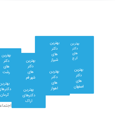
بهترین
بهترین
دکتر
دکتر
های
های
بهترین
کرج
شیراز
بهترین
دکتر
دکتر
های
بهترین
بهترین
های
رشت
وب
دکتر
دکتر
شهر قم
کلینیک
های
های
بهترین
در
اصفهان
اهواز
دکترهای
بهترین
شبکه
کرمان
دکترهای
های
اراک
اجتماعی