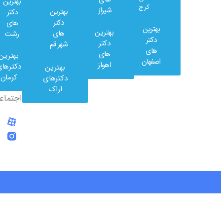
بهترین
کرج
شیراز
بهترین
دکتر
دکتر
های
بهترین
بهترین
های
رشت
وب
دکتر
دکتر
شهر قم
کلینیک
های
های
بهترین
در
اصفهان
اهواز
دکترهای
بهترین
شبکه
کرمان
دکترهای
های
اراک
اجتماعی