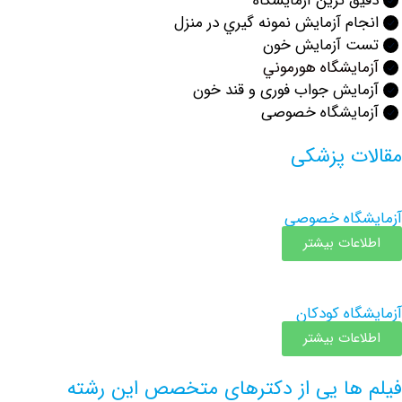
 ترين آزمايشگاه
م آزمایش نمونه گيري در منزل
 آزمايش خون
يشگاه هورموني
ایش جواب فوری و قند خون
ایشگاه خصوصی
ت پزشکی
گاه خصوصی
عات بیشتر
اه کودکان
عات بیشتر
ها یی از دکترهای متخصص این رشته